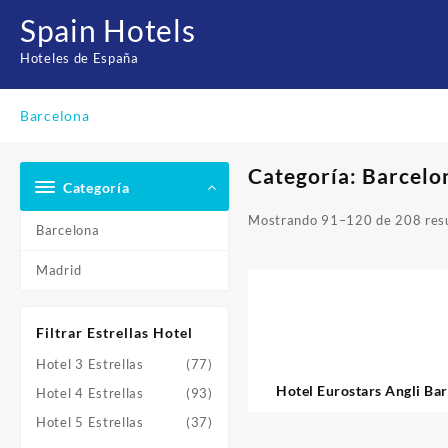
Saltar
Spain Hotels
al
contenido
Hoteles de España
Barcelona
Categoría:
Barcelo
Categoría
Mostrando 91–120 de 208 res
Barcelona
Madrid
Filtrar Estrellas Hotel
Hotel 3 Estrellas
(77)
Hotel Eurostars Angli Ba
Hotel 4 Estrellas
(93)
Hotel 5 Estrellas
(37)