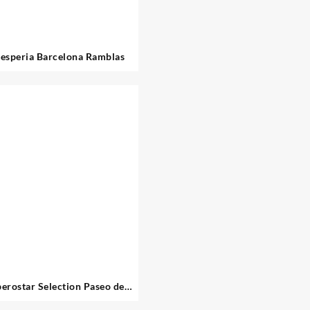
esperia Barcelona Ramblas
berostar Selection Paseo de
racia 4 Sup Barcelona