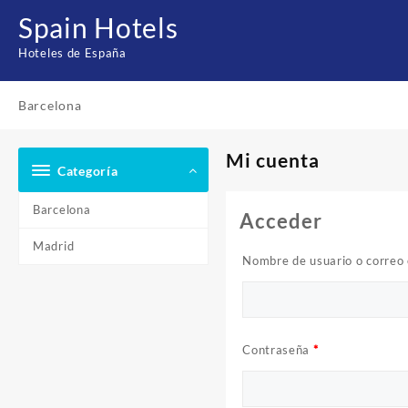
Saltar
Spain Hotels
al
contenido
Hoteles de España
Barcelona
Mi cuenta
Categoría
Barcelona
Acceder
Madrid
Nombre de usuario o correo 
Contraseña
*