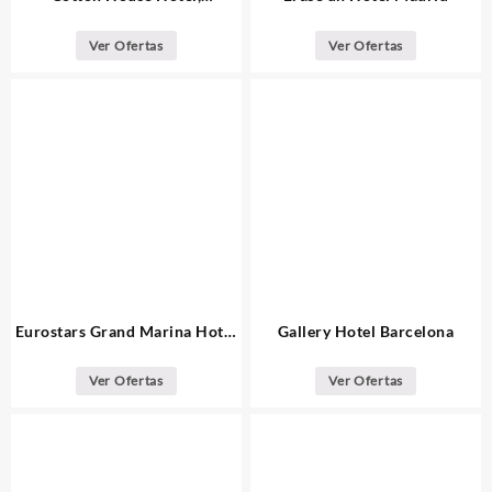
Autograph Collection
Barcelona
Ver Ofertas
Ver Ofertas
Eurostars Grand Marina Hotel
Gallery Hotel Barcelona
GL Barcelona
Ver Ofertas
Ver Ofertas