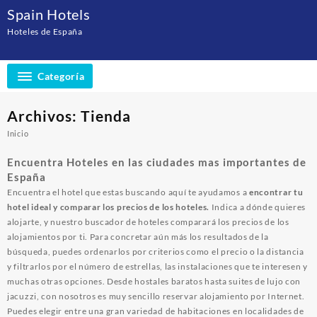
Saltar
Spain Hotels
al
Hoteles de España
contenido
Categoría
Archivos:
Tienda
Inicio
Encuentra Hoteles en las ciudades mas importantes de
España
Encuentra el hotel que estas buscando aquí te ayudamos a
encontrar tu
hotel ideal y comparar los precios de los hoteles.
Indica a dónde quieres
alojarte, y nuestro buscador de hoteles comparará los precios de los
alojamientos por ti. Para concretar aún más los resultados de la
búsqueda, puedes ordenarlos por criterios como el precio o la distancia
y filtrarlos por el número de estrellas, las instalaciones que te interesen y
muchas otras opciones. Desde
hostales baratos
hasta
suites de lujo con
jacuzzi
, con nosotros es muy sencillo reservar alojamiento por Internet.
Puedes elegir entre una gran variedad de habitaciones en localidades de