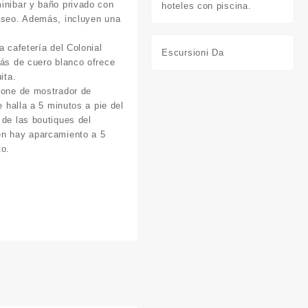
inibar y baño privado con
hoteles con piscina.
 aseo. Además, incluyen una
a cafetería del Colonial
Escursioni Da
fás de cuero blanco ofrece
ita.
pone de mostrador de
e halla a 5 minutos a pie del
 de las boutiques del
én hay aparcamiento a 5
to.