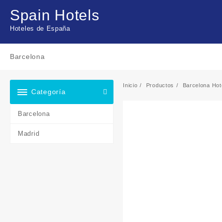
Saltar
Spain Hotels
al
contenido
Hoteles de España
Barcelona
Inicio
Productos
Barcelona Hote
Categoría
Barcelona
Madrid