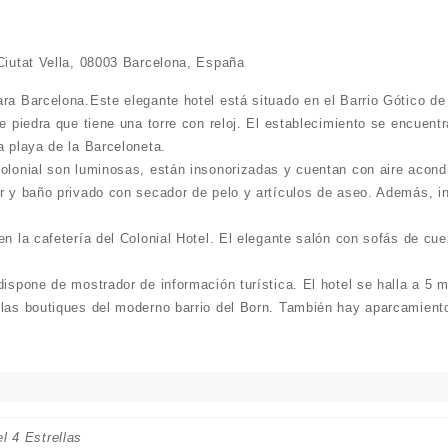
 Ciutat Vella, 08003 Barcelona, España
ara Barcelona.Este elegante hotel está situado en el Barrio Gótico d
de piedra que tiene una torre con reloj. El establecimiento se encuent
a playa de la Barceloneta.
Colonial son luminosas, están insonorizadas y cuentan con aire acond
r y baño privado con secador de pelo y artículos de aseo. Además, i
en la cafetería del Colonial Hotel. El elegante salón con sofás de cue
dispone de mostrador de información turística. El hotel se halla a 5 m
 las boutiques del moderno barrio del Born. También hay aparcamiento
l 4 Estrellas