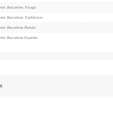
eles Barcelona Trivago
eles Barcelona TripAdvisor
eles Barcelona Rumbo
eles Barcelona Expedia
os