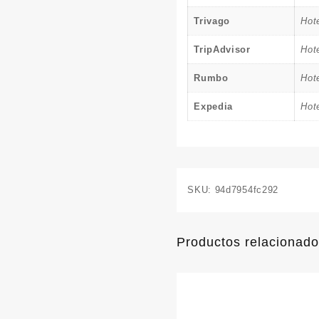
Trivago
Hot
TripAdvisor
Hot
Rumbo
Hot
Expedia
Hot
SKU:
94d7954fc292
Productos relacionad