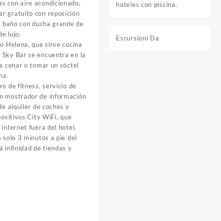
s con aire acondicionado,
hoteles con piscina.
r gratuito con reposición
 y baño con ducha grande de
de lujo.
Escursioni Da
ro Helena, que sirve cocina
 Sky Bar se encuentra en la
ra cenar o tomar un cóctel
na.
o de fitness, servicio de
on mostrador de información
de alquiler de coches y
positivos City WiFi, que
internet fuera del hotel.
 solo 3 minutos a pie del
á infinidad de tiendas y