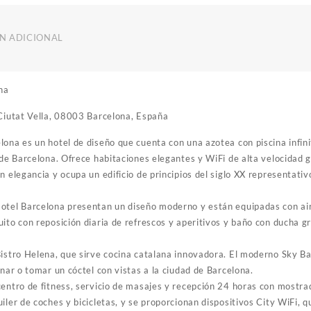
N ADICIONAL
na
 Ciutat Vella, 08003 Barcelona, España
ona es un hotel de diseño que cuenta con una azotea con piscina infinit
 de Barcelona. Ofrece habitaciones elegantes y WiFi de alta velocidad g
n elegancia y ocupa un edificio de principios del siglo XX representat
Hotel Barcelona presentan un diseño moderno y están equipadas con a
ito con reposición diaria de refrescos y aperitivos y baño con ducha gr
Bistro Helena, que sirve cocina catalana innovadora. El moderno Sky Ba
enar o tomar un cóctel con vistas a la ciudad de Barcelona.
entro de fitness, servicio de masajes y recepción 24 horas con mostrad
iler de coches y bicicletas, y se proporcionan dispositivos City WiFi, 