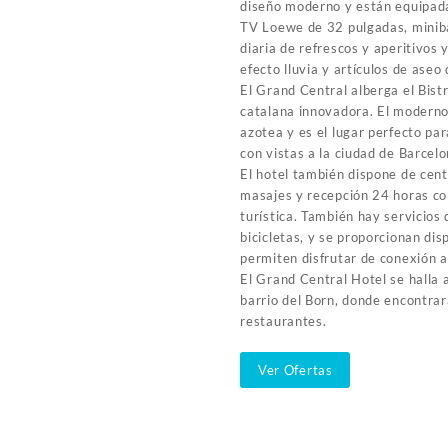
diseño moderno y están equipada
TV Loewe de 32 pulgadas, miniba
diaria de refrescos y aperitivos
efecto lluvia y artículos de aseo 
El Grand Central alberga el Bist
catalana innovadora. El moderno
azotea y es el lugar perfecto pa
con vistas a la ciudad de Barcelo
El hotel también dispone de centr
masajes y recepción 24 horas c
turística. También hay servicios 
bicicletas, y se proporcionan dis
permiten disfrutar de conexión a 
El Grand Central Hotel se halla a
barrio del Born, donde encontrar
restaurantes.
Ver Ofertas