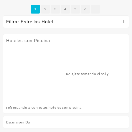
1
2
3
4
5
6
→
Filtrar Estrellas Hotel
Hoteles con Piscina
Relajate tomando el sol y
refrescandote con estos hoteles con piscina.
Escursioni Da