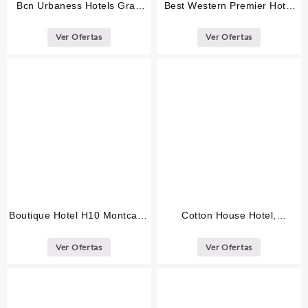
Bcn Urbaness Hotels Gran
Best Western Premier Hotel
Rosellon Barcelona
Dante Barcelona
Ver Ofertas
Ver Ofertas
Boutique Hotel H10 Montcada
Cotton House Hotel,
Barcelona
Autograph Collection
Barcelona
Ver Ofertas
Ver Ofertas