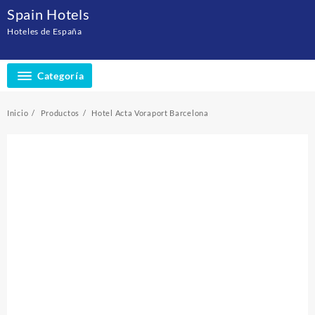
Saltar
Spain Hotels
al
Hoteles de España
contenido
Categoría
Inicio
Productos
Hotel Acta Voraport Barcelona