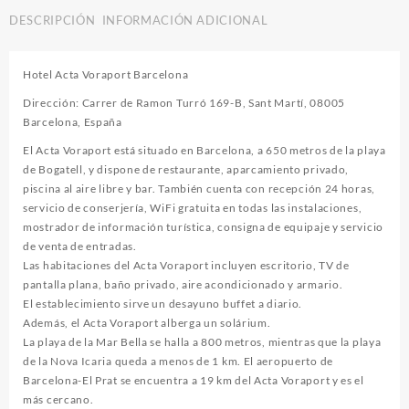
DESCRIPCIÓN
INFORMACIÓN ADICIONAL
Hotel Acta Voraport Barcelona
Dirección: Carrer de Ramon Turró 169-B, Sant Martí, 08005
Barcelona, España
El Acta Voraport está situado en Barcelona, a 650 metros de la playa
de Bogatell, y dispone de restaurante, aparcamiento privado,
piscina al aire libre y bar. También cuenta con recepción 24 horas,
servicio de conserjería, WiFi gratuita en todas las instalaciones,
mostrador de información turística, consigna de equipaje y servicio
de venta de entradas.
Las habitaciones del Acta Voraport incluyen escritorio, TV de
pantalla plana, baño privado, aire acondicionado y armario.
El establecimiento sirve un desayuno buffet a diario.
Además, el Acta Voraport alberga un solárium.
La playa de la Mar Bella se halla a 800 metros, mientras que la playa
de la Nova Icaria queda a menos de 1 km. El aeropuerto de
Barcelona-El Prat se encuentra a 19 km del Acta Voraport y es el
más cercano.