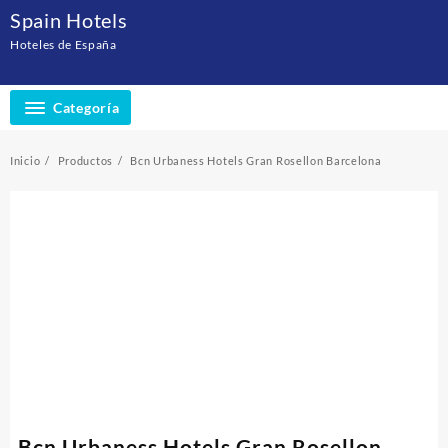
Saltar
Spain Hotels
al
Hoteles de España
contenido
Categoría
Inicio
Productos
Bcn Urbaness Hotels Gran Rosellon Barcelona
Bcn Urbaness Hotels Gran Rosellon