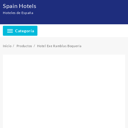
Saltar
Spain Hotels
al
Hoteles de España
contenido
Categoría
Inicio
Productos
Hotel Exe Ramblas Boquería