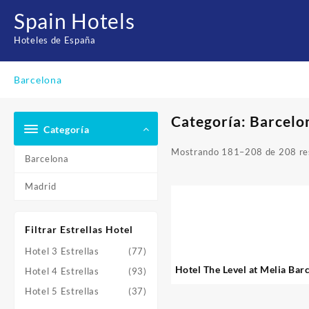
Saltar
Spain Hotels
al
contenido
Hoteles de España
Barcelona
Categoría:
Barcelo
Categoría
Mostrando 181–208 de 208 re
Barcelona
Madrid
Filtrar Estrellas Hotel
Hotel 3 Estrellas
(77)
Hotel The Level at Melia Bar
Hotel 4 Estrellas
(93)
Hotel 5 Estrellas
(37)