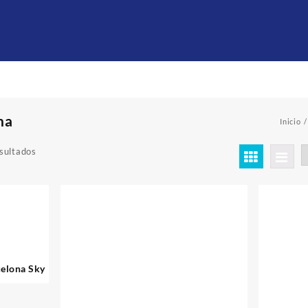
na
Inicio
sultados
celona Sky