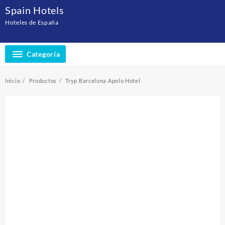
Saltar
Spain Hotels
al
Hoteles de España
contenido
Categoría
Inicio
Productos
Tryp Barcelona Apolo Hotel