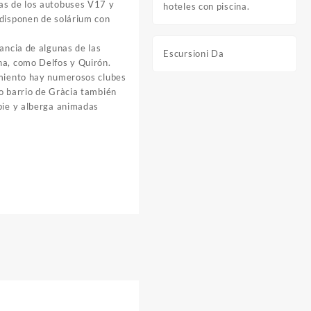
as de los autobuses V17 y
hoteles con piscina.
 disponen de solárium con
tancia de algunas de las
Escursioni Da
na, como Delfos y Quirón.
imiento hay numerosos clubes
o barrio de Gràcia también
pie y alberga animadas