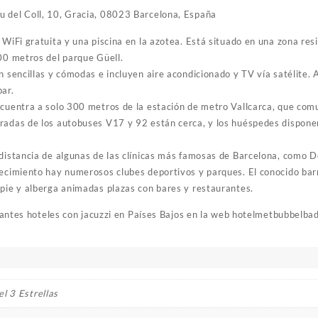
u del Coll, 10, Gracia, 08023 Barcelona, España
 WiFi gratuita y una piscina en la azotea. Está situado en una zona resi
600 metros del parque Güell.
n sencillas y cómodas e incluyen aire acondicionado y TV vía satélite.
bar.
ncuentra a solo 300 metros de la estación de metro Vallcarca, que comu
radas de los autobuses V17 y 92 están cerca, y los huéspedes disponen
 distancia de algunas de las clínicas más famosas de Barcelona, como D
lecimiento hay numerosos clubes deportivos y parques. El conocido bar
 pie y alberga animadas plazas con bares y restaurantes.
antes hoteles con jacuzzi en Países Bajos en la web
hotelmetbubbelba
l 3 Estrellas