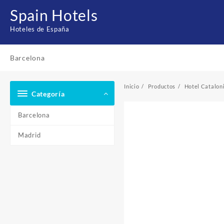
Saltar
Spain Hotels
al
contenido
Hoteles de España
Barcelona
Inicio
Productos
Hotel Catalon
Categoría
Barcelona
Madrid