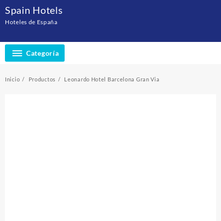
Saltar
Spain Hotels
al
Hoteles de España
contenido
Categoría
Inicio
Productos
Leonardo Hotel Barcelona Gran Via