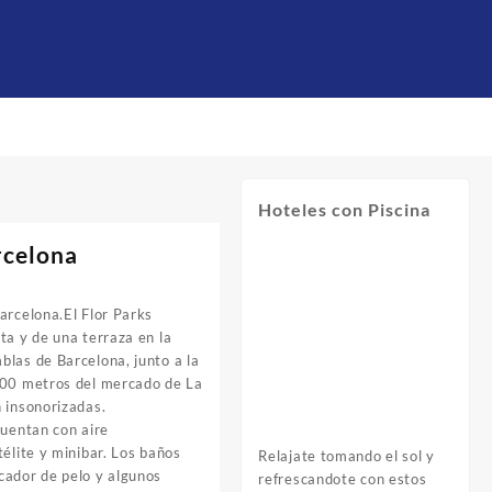
Hoteles con Piscina
rcelona
arcelona.El Flor Parks
ta y de una terraza en la
las de Barcelona, junto a la
200 metros del mercado de La
 insonorizadas.
cuentan con aire
télite y minibar. Los baños
Relajate tomando el sol y
cador de pelo y algunos
refrescandote con estos