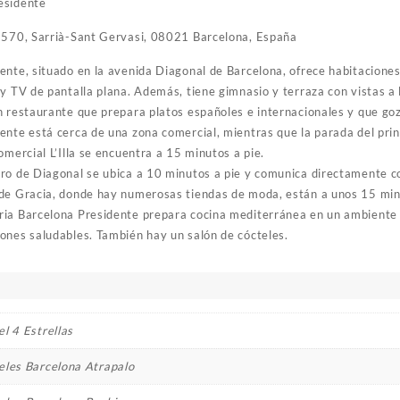
esidente
, 570, Sarrià-Sant Gervasi, 08021 Barcelona, España
nte, situado en la avenida Diagonal de Barcelona, ​​ofrece habitacione
y TV de pantalla plana. Además, tiene gimnasio y terraza con vistas a 
n restaurante que prepara platos españoles e internacionales y que goza
ente está cerca de una zona comercial, mientras que la parada del prin
omercial L’Illa se encuentra a 15 minutos a pie.
ro de Diagonal se ubica a 10 minutos a pie y comunica directamente co
de Gracia, donde hay numerosas tiendas de moda, están a unos 15 min
ia Barcelona Presidente prepara cocina mediterránea en un ambiente 
ones saludables. También hay un salón de cócteles.
l 4 Estrellas
eles Barcelona Atrapalo