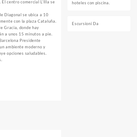
 El centro comercial L’Illa se
hoteles con piscina.
de Diagonal se ubica a 10
amente con la plaza Cataluña.
Escursioni Da
de Gracia, donde hay
n a unos 15 minutos a pie.
Barcelona Presidente
 un ambiente moderno y
luye opciones saludables.
s.