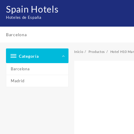
Saltar
Spain Hotels
al
contenido
Hoteles de España
Barcelona
Inicio
Productos
Hotel H10 Mar
Categoría
Barcelona
Madrid