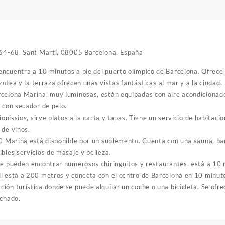
, 64-68, Sant Martí, 08005 Barcelona, España
ncuentra a 10 minutos a pie del puerto olímpico de Barcelona. Ofrece
azotea y la terraza ofrecen unas vistas fantásticas al mar y a la ciudad.
celona Marina, muy luminosas, están equipadas con aire acondicionado
 con secador de pelo.
ionissios, sirve platos a la carta y tapas. Tiene un servicio de habitacio
 de vinos.
10 Marina está disponible por un suplemento. Cuenta con una sauna, ba
bles servicios de masaje y belleza.
se pueden encontrar numerosos chiringuitos y restaurantes, está a 10 m
l está a 200 metros y conecta con el centro de Barcelona en 10 minut
ón turística donde se puede alquilar un coche o una bicicleta. Se ofre
nchado.