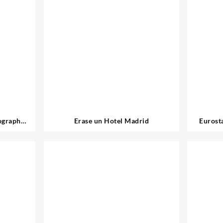
ograph
Erase un Hotel Madrid
Eurost
a