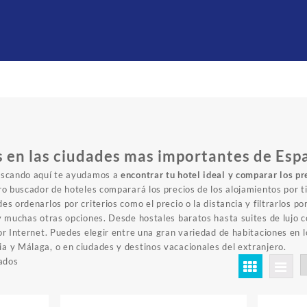
 en las ciudades mas importantes de Esp
buscando aquí te ayudamos a
encontrar tu hotel ideal y comparar los pr
ro buscador de hoteles comparará los precios de los alojamientos por t
s ordenarlos por criterios como el precio o la distancia y filtrarlos por
 y muchas otras opciones. Desde
hostales baratos
hasta
suites de lujo c
or Internet. Puedes elegir entre una gran variedad de habitaciones en 
a y Málaga, o en ciudades y destinos vacacionales del extranjero.
ados