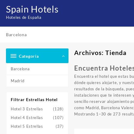
Saltar
Spain Hotels
al
contenido
Hoteles de España
Barcelona
Archivos:
Tienda
Categoría
Encuentra Hoteles
Barcelona
Encuentra el hotel que estas 
Madrid
dónde quieres alojarte, y nuest
resultados de la búsqueda, puede
instalaciones que te interesen
Filtrar Estrellas Hotel
sencillo reservar alojamiento p
como Madrid, Barcelona Valenci
Hotel 3 Estrellas
(128)
Mostrando 1–30 de 273 result
Hotel 4 Estrellas
(107)
Hotel 5 Estrellas
(37)