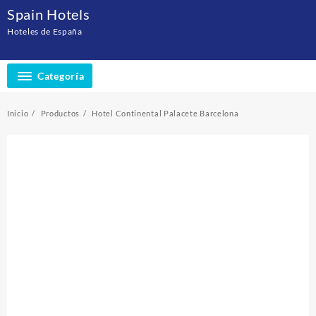
Saltar
Spain Hotels
al
Hoteles de España
contenido
Categoría
Inicio
Productos
Hotel Continental Palacete Barcelona