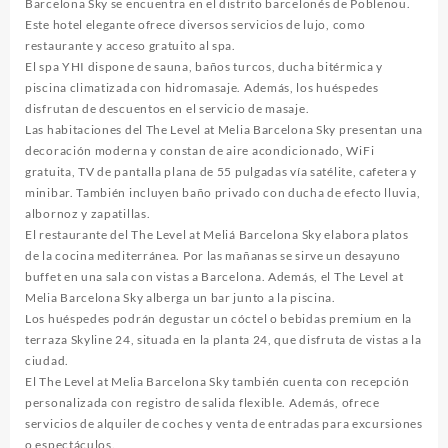
Barcelona Sky se encuentra en el distrito barcelonés de Poblenou.
Este hotel elegante ofrece diversos servicios de lujo, como
restaurante y acceso gratuito al spa.
El spa YHI dispone de sauna, baños turcos, ducha bitérmica y
piscina climatizada con hidromasaje. Además, los huéspedes
disfrutan de descuentos en el servicio de masaje.
Las habitaciones del The Level at Melia Barcelona Sky presentan una
decoración moderna y constan de aire acondicionado, WiFi
gratuita, TV de pantalla plana de 55 pulgadas vía satélite, cafetera y
minibar. También incluyen baño privado con ducha de efecto lluvia,
albornoz y zapatillas.
El restaurante del The Level at Meliá Barcelona Sky elabora platos
de la cocina mediterránea. Por las mañanas se sirve un desayuno
buffet en una sala con vistas a Barcelona. Además, el The Level at
Melia Barcelona Sky alberga un bar junto a la piscina.
Los huéspedes podrán degustar un cóctel o bebidas premium en la
terraza Skyline 24, situada en la planta 24, que disfruta de vistas a la
ciudad.
El The Level at Melia Barcelona Sky también cuenta con recepción
personalizada con registro de salida flexible. Además, ofrece
servicios de alquiler de coches y venta de entradas para excursiones
o espectáculos.