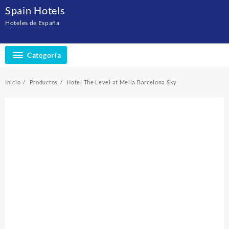
Saltar
Spain Hotels
al
Hoteles de España
contenido
Categoría
Inicio
Productos
Hotel The Level at Melia Barcelona Sky