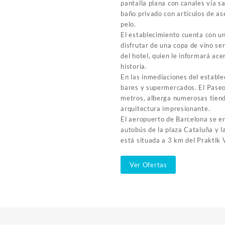
pantalla plana con canales vía sa
baño privado con artículos de as
pelo.
El establecimiento cuenta con u
disfrutar de una copa de vino se
del hotel, quien le informará ace
historia.
En las inmediaciones del establ
bares y supermercados. El Paseo
metros, alberga numerosas tien
arquitectura impresionante.
El aeropuerto de Barcelona se e
autobús de la plaza Cataluña y l
está situada a 3 km del Praktik 
Ver Ofertas