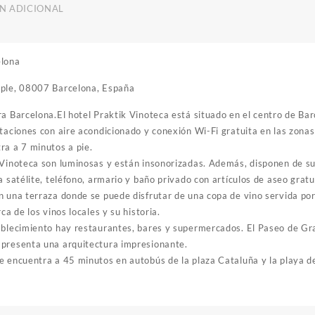
N ADICIONAL
elona
mple, 08007 Barcelona, España
a Barcelona.El hotel Praktik Vinoteca está situado en el centro de Barc
itaciones con aire acondicionado y conexión Wi-Fi gratuita en las zona
ra a 7 minutos a pie.
 Vinoteca son luminosas y están insonorizadas. Además, disponen de s
a satélite, teléfono, armario y baño privado con artículos de aseo gratu
n una terraza donde se puede disfrutar de una copa de vino servida por
ca de los vinos locales y su historia.
ablecimiento hay restaurantes, bares y supermercados. El Paseo de Gr
 presenta una arquitectura impresionante.
e encuentra a 45 minutos en autobús de la plaza Cataluña y la playa d