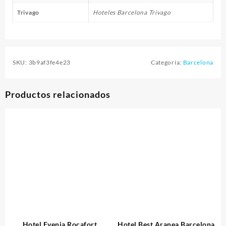
Trivago
Hoteles Barcelona Trivago
SKU:
3b9af3fe4e23
Categoría:
Barcelona
Productos relacionados
Hotel Evenia Rocafort
Hotel Best Aranea Barcelona