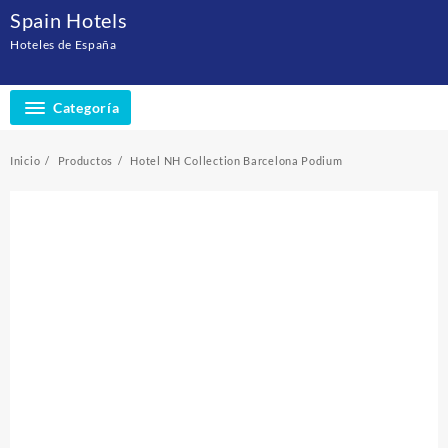
Saltar
Spain Hotels
al
Hoteles de España
contenido
Categoría
Inicio
Productos
Hotel NH Collection Barcelona Podium