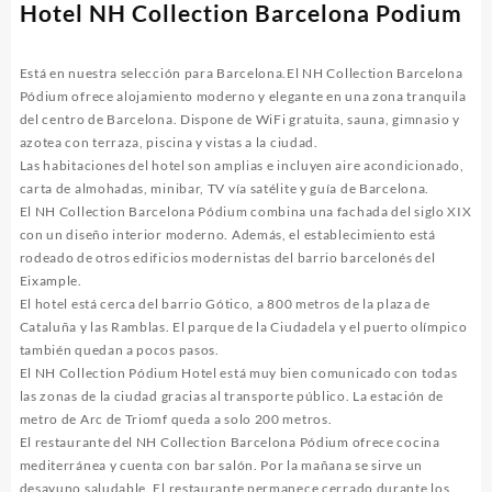
Hotel NH Collection Barcelona Podium
Está en nuestra selección para Barcelona.El NH Collection Barcelona
Pódium ofrece alojamiento moderno y elegante en una zona tranquila
del centro de Barcelona. Dispone de WiFi gratuita, sauna, gimnasio y
azotea con terraza, piscina y vistas a la ciudad.
Las habitaciones del hotel son amplias e incluyen aire acondicionado,
carta de almohadas, minibar, TV vía satélite y guía de Barcelona.
El NH Collection Barcelona Pódium combina una fachada del siglo XIX
con un diseño interior moderno. Además, el establecimiento está
rodeado de otros edificios modernistas del barrio barcelonés del
Eixample.
El hotel está cerca del barrio Gótico, a 800 metros de la plaza de
Cataluña y las Ramblas. El parque de la Ciudadela y el puerto olímpico
también quedan a pocos pasos.
El NH Collection Pódium Hotel está muy bien comunicado con todas
las zonas de la ciudad gracias al transporte público. La estación de
metro de Arc de Triomf queda a solo 200 metros.
El restaurante del NH Collection Barcelona Pódium ofrece cocina
mediterránea y cuenta con bar salón. Por la mañana se sirve un
desayuno saludable. El restaurante permanece cerrado durante los