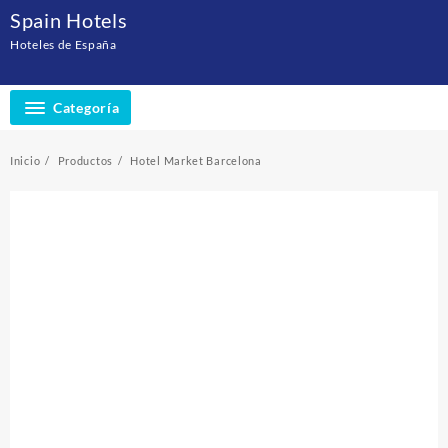
Saltar
Spain Hotels
al
Hoteles de España
contenido
Categoría
Inicio
Productos
Hotel Market Barcelona