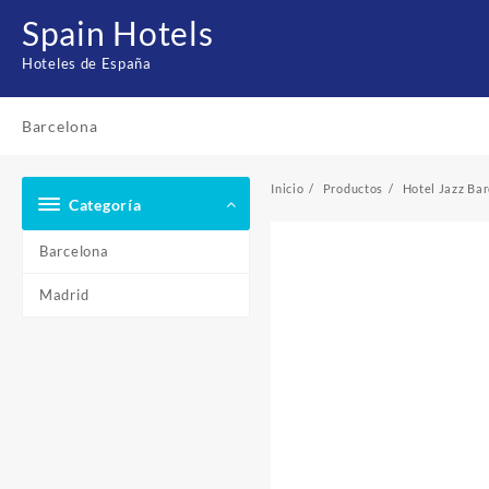
Saltar
Spain Hotels
al
contenido
Hoteles de España
Barcelona
Inicio
Productos
Hotel Jazz Ba
Categoría
Barcelona
Madrid