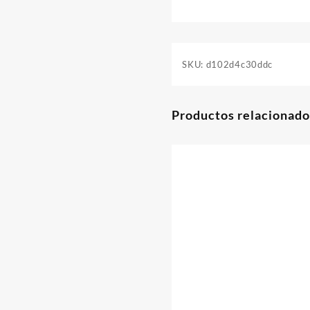
SKU:
d102d4c30ddc
Productos relacionado