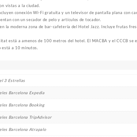
on vistas a la ciudad.
luyen conexión Wi-Fi gratuita y un televisor de pantalla plana con can
ntan con un secador de pelo y artículos de tocador.
en la moderna zona de bar-cafetería del Hotel Jazz. Incluye frutas fre
sitat está a amenos de 100 metros del hotel. El MACBA y el CCCB se e
o está a 10 minutos.
l 3 Estrellas
eles Barcelona Expedia
eles Barcelona Booking
eles Barcelona TripAdvisor
eles Barcelona Atrapalo