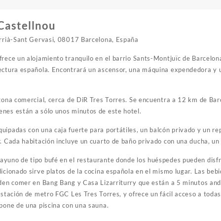
Castellnou
arrià-Sant Gervasi, 08017 Barcelona, España
frece un alojamiento tranquilo en el barrio Sants-Montjuïc de Barcelon
ectura española. Encontrará un ascensor, una máquina expendedora y u
 zona comercial, cerca de DiR Tres Torres. Se encuentra a 12 km de Bar
nes están a sólo unos minutos de este hotel.
uipadas con una caja fuerte para portátiles, un balcón privado y un r
. Cada habitación incluye un cuarto de baño privado con una ducha, un 
ayuno de tipo bufé en el restaurante donde los huéspedes pueden disf
icionado sirve platos de la cocina española en el mismo lugar. Las bebi
eden comer en Bang Bang y Casa Lizarriturry que están a 5 minutos and
estación de metro FGC Les Tres Torres, y ofrece un fácil acceso a todas
spone de una piscina con una sauna.