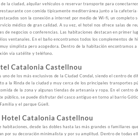
 de la ciudad, alquilar vehículos o reservar transporte para conectarno
restaurante con comida típicamente mediterránea junto a la cafetería 
estacados son la conexión a internet por medio de Wi-fi, un completo se
ervicio médico de gran calidad. A su vez, el hotel nos ofrece salas de re
nes de negocios o conferencias. Las habitaciones destacan en primer lug
plios ventanales. En el baño encontramos todos los complementos de h
 muy simplista pero acogedora. Dentro de la habitación encontramos a
xión vía satélite y teléfono.
tel Catalonia Castellnou
es uno de los más exclusivos de la Ciudad Condal, siendo el centro de d
nto a la Rinda de la ciudad y muy cerca de los principales transportes pú
omida de la zona y algunas tiendas de artesanía y ropa. En el centro de
e público, se puede disfrutar del casco antiguo en torno al barrio Gótic
Familia y el parque Güell.
 Hotel Catalonia Castellnou
de habitaciones, desde las dobles hasta las más grandes o familiares q
an por su decoración minimalista y por su amplitud. Dentro de todas e