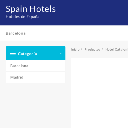
Saltar
Spain Hotels
al
contenido
Hoteles de España
Barcelona
Inicio
Productos
Hotel Catalon
Categoría
Barcelona
Madrid