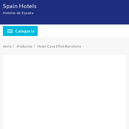
Saltar
Spain Hotels
al
Hoteles de España
contenido
Categoría
Inicio
Productos
Hotel Casa Elliot Barcelona