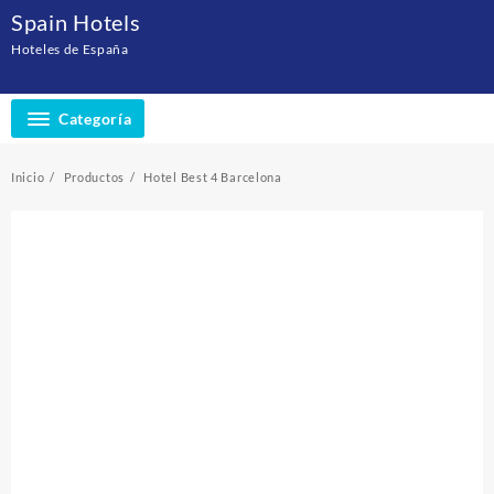
Saltar
Spain Hotels
al
Hoteles de España
contenido
Categoría
Inicio
Productos
Hotel Best 4 Barcelona