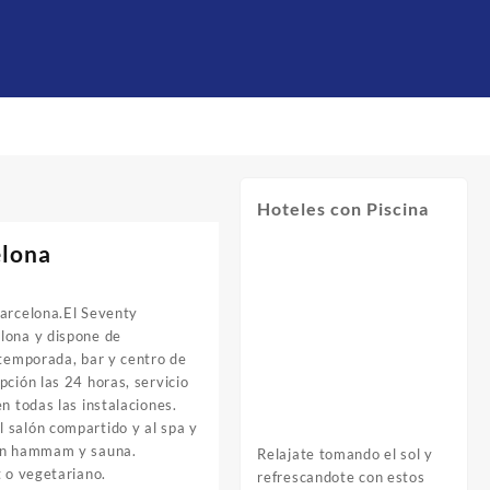
Hoteles con Piscina
elona
Barcelona.El Seventy
lona y dispone de
 temporada, bar y centro de
pción las 24 horas, servicio
n todas las instalaciones.
 salón compartido y al spa y
con hammam y sauna.
Relajate tomando el sol y
t o vegetariano.
refrescandote con estos