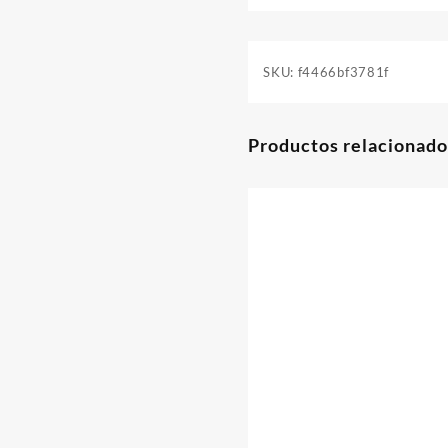
SKU:
f4466bf3781f
Productos relacionado