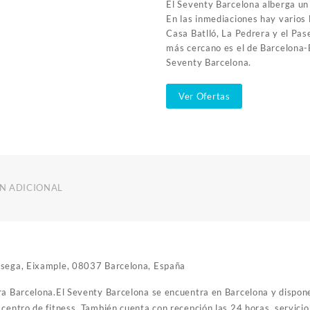
El Seventy Barcelona alberga un
En las inmediaciones hay varios 
Casa Batlló, La Pedrera y el Pas
más cercano es el de Barcelona-
Seventy Barcelona.
Ver Ofertas
N ADICIONAL
rsega, Eixample, 08037 Barcelona, España
ra Barcelona.El Seventy Barcelona se encuentra en Barcelona y dispone
 centro de fitness. También cuenta con recepción las 24 horas, servicio