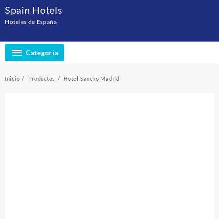
Saltar
Spain Hotels
al
Hoteles de España
contenido
Categoría
Inicio
Productos
Hotel Sancho Madrid