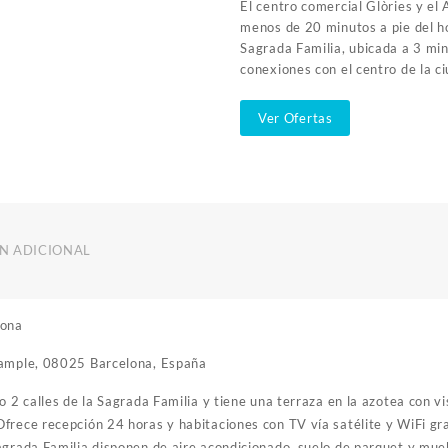
El centro comercial Glòries y el 
menos de 20 minutos a pie del h
Sagrada Familia, ubicada a 3 min
conexiones con el centro de la c
Ver Ofertas
N ADICIONAL
lona
xample, 08025 Barcelona, España
o 2 calles de la Sagrada Familia y tiene una terraza en la azotea con v
frece recepción 24 horas y habitaciones con TV vía satélite y WiFi gra
agrada Familia disponen de aire acondicionado, suelo de parquet y mu