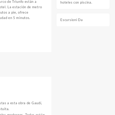
Arco de Triunfo están a
hoteles con piscina.
otel. La estación de metro
utos a pie, ofrece
iudad en 5 minutos.
Escursioni Da
istas a esta obra de Gaudí,
tuita.
ebles modernos. Todas están