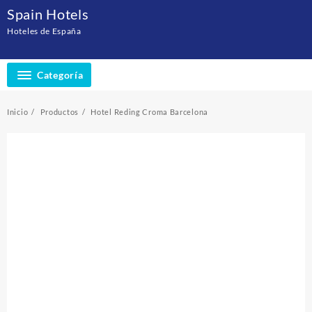
Saltar
Spain Hotels
al
Hoteles de España
contenido
Categoría
Inicio
Productos
Hotel Reding Croma Barcelona