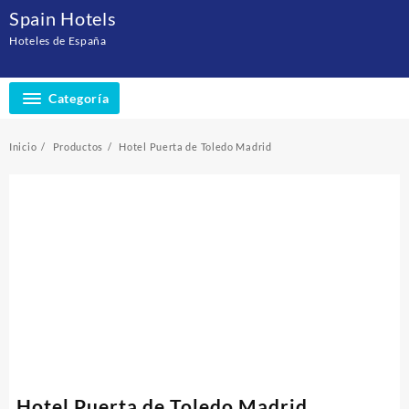
Saltar
Spain Hotels
al
Hoteles de España
contenido
Categoría
Inicio
Productos
Hotel Puerta de Toledo Madrid
Hotel Puerta de Toledo Madrid