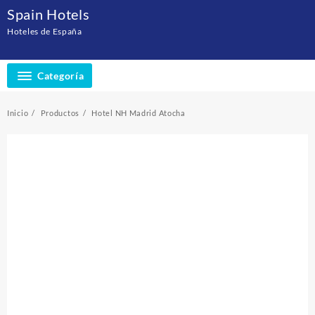
Saltar
Spain Hotels
al
Hoteles de España
contenido
Categoría
Inicio
Productos
Hotel NH Madrid Atocha