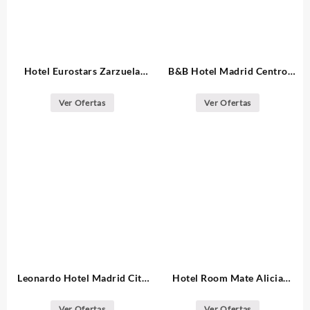
Hotel Eurostars Zarzuela
B&B Hotel Madrid Centro
Park Madrid
Fuencarral 52
Ver Ofertas
Ver Ofertas
Leonardo Hotel Madrid City
Hotel Room Mate Alicia
Center
Madrid
Ver Ofertas
Ver Ofertas