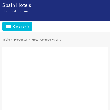
Saltar
Spain Hotels
al
Hoteles de España
contenido
Categoría
Inicio
Productos
Hotel Cortezo Madrid