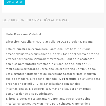
Ver Ofertas
DESCRIPCIÓN
INFORMACIÓN ADICIONAL
Hotel Barcelona Catedral
Dirección: Capellans, 4, Ciutat Vella, 08002 Barcelona, España
Está en nuestra selección para Barcelona.Este hotel boutique
ofrece exclusivas excursiones a pie gratuitas por el centro histórico
2 veces por semana, gimnasio y terraza chill-out en la azoteacon
con piscina y fantásticas vistas a la ciudad. Se encuentra a 100
metros de la catedral de Barcelona, ​​en el histórico Barrio Gótico.
Las elegantes habitaciones del Barcelona Catedral Hotel incluyen
suelo de madera, aire acondicionado, WiFi gratuita, caja fuerte para
ordenador portátil y TV de pantalla plana con canales
internacionales. No se permite fumar en ellas, pero hay zonas
comunes donde sí se puede hacer.
El hotel alberga el restaurante 4 Capellans, que ofrece cocina
mediterránea creativa y un menú para celíacos. A menos de 5