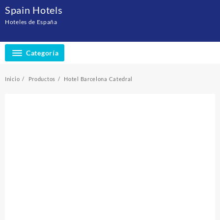
Saltar
Spain Hotels
al
Hoteles de España
contenido
Categoría
Inicio
Productos
Hotel Barcelona Catedral