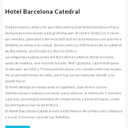
Hotel Barcelona Catedral
Está en nuestra selección para Barcelona.Este hotel boutique ofrece
exclusivas excursiones a pie gratuitas por el centro histórico 2 veces
por semana, gimnasio y terraza chill-out en la azoteacon con piscina y
fantásticas vistas a la ciudad. Se encuentra a 100 metros de la catedral
de Barcelona, ​​en el histórico Barrio Gótico.
Las elegantes habitaciones del Barcelona Catedral Hotel incluyen
suelo de madera, aire acondicionado, WiFi gratuita, caja fuerte para
ordenador portátil y TV de pantalla plana con canales internacionales.
No se permite fumar en ellas, pero hay zonas comunes donde sí se
puede hacer.
El hotel alberga el restaurante 4 Capellans, que ofrece cocina
mediterránea creativa y un menú para celíacos. A menos de 5 minutos
a pie hay una amplia variedad de restaurantes y bares de tapas, como
los del famoso barrio de El Born.
El Hotel Barcelona Catedral está a 450 metros de la Plaza de Catalunya
y a solo 5 minutos a pie de Las Ramblas.