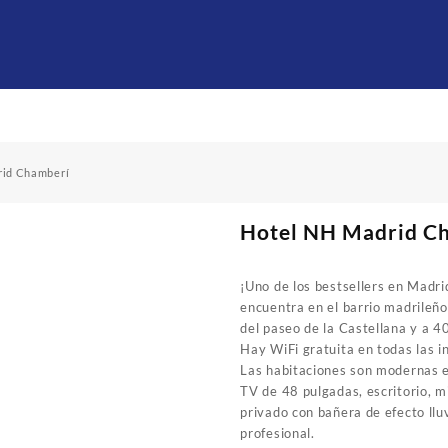
rid Chamberí
Hotel NH Madrid C
¡Uno de los bestsellers en Madr
encuentra en el barrio madrileñ
del paseo de la Castellana y a 4
Hay WiFi gratuita en todas las in
Las habitaciones son modernas e
TV de 48 pulgadas, escritorio, mi
privado con bañera de efecto llu
profesional.