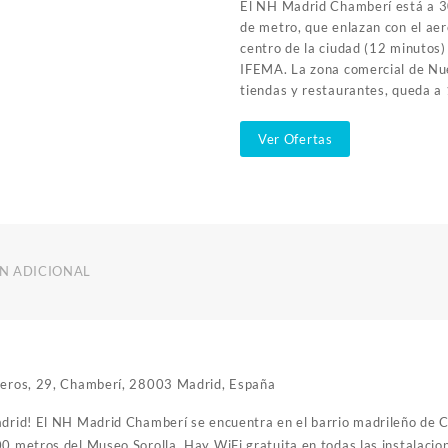
El NH Madrid Chamberí está a 3
de metro, que enlazan con el aer
centro de la ciudad (12 minutos)
IFEMA. La zona comercial de Nue
tiendas y restaurantes, queda a 
Ver Ofertas
N ADICIONAL
rreros, 29, Chamberí, 28003 Madrid, España
adrid! El NH Madrid Chamberí se encuentra en el barrio madrileño de 
0 metros del Museo Sorolla. Hay WiFi gratuita en todas las instalacion