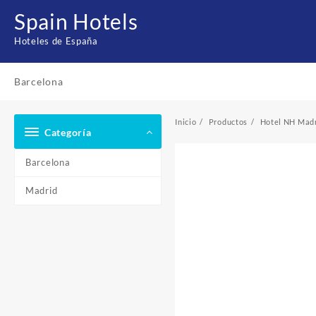
Saltar
Spain Hotels
al
contenido
Hoteles de España
Barcelona
Inicio
Productos
Hotel NH Mad
Categoría
Barcelona
Madrid