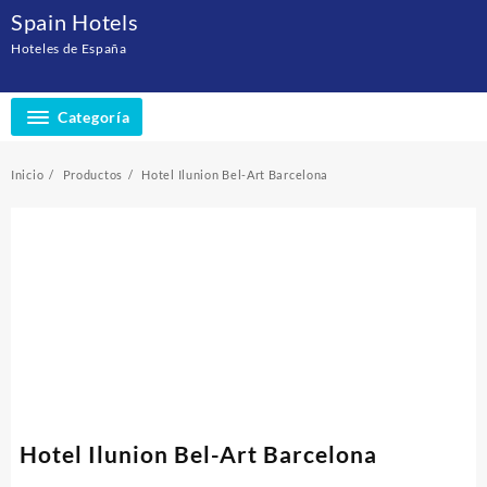
Saltar
Spain Hotels
al
Hoteles de España
contenido
Categoría
Inicio
Productos
Hotel Ilunion Bel-Art Barcelona
Hotel Ilunion Bel-Art Barcelona