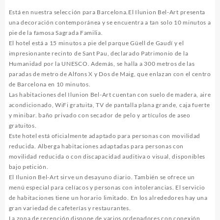
Está en nuestra selección para Barcelona.El Ilunion Bel-Art presenta
una decoración contemporánea y se encuentra a tan solo 10 minutos a
pie de la famosa Sagrada Familia.
El hotel está a 15 minutos a pie del parque Güell de Gaudí y el
impresionante recinto de Sant Pau, declarado Patrimonio de la
Humanidad por la UNESCO. Además, se halla a 300 metros de las
paradas de metro de Alfons X y Dos de Maig, que enlazan con el centro
de Barcelona en 10 minutos.
Las habitaciones del Ilunion Bel-Art cuentan con suelo de madera, aire
acondicionado, WiFi gratuita, TV de pantalla plana grande, caja fuerte
y minibar. baño privado con secador de pelo y artículos de aseo
gratuitos.
Este hotel está oficialmente adaptado para personas con movilidad
reducida. Alberga habitaciones adaptadas para personas con
movilidad reducida o con discapacidad auditiva o visual, disponibles
bajo petición.
El Ilunion Bel-Art sirve un desayuno diario. También se ofrece un
menú especial para celíacos y personas con intolerancias. El servicio
de habitaciones tiene un horario limitado. En los alrededores hay una
gran variedad de cafeterías y restaurantes.
La zona de recepción dispone de varios ordenadores con conexión