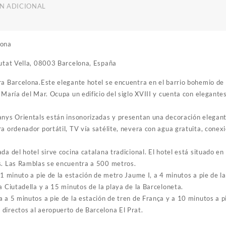
N ADICIONAL
lona
iutat Vella, 08003 Barcelona, España
ra Barcelona.Este elegante hotel se encuentra en el barrio bohemio de
 María del Mar. Ocupa un edificio del siglo XVIII y cuenta con elegante
anys Orientals están insonorizadas y presentan una decoración elegan
a ordenador portátil, TV vía satélite, nevera con agua gratuita, conex
da del hotel sirve cocina catalana tradicional. El hotel está situado en
s. Las Ramblas se encuentra a 500 metros.
 1 minuto a pie de la estación de metro Jaume I, a 4 minutos a pie de l
a Ciutadella y a 15 minutos de la playa de la Barceloneta.
 a 5 minutos a pie de la estación de tren de França y a 10 minutos a p
directos al aeropuerto de Barcelona El Prat.