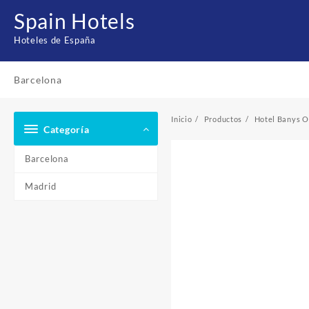
Saltar
Spain Hotels
al
contenido
Hoteles de España
Barcelona
Inicio
Productos
Hotel Banys O
Categoría
Barcelona
Madrid